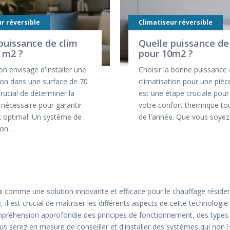
r réversible
Climatiseur réversible
puissance de clim
Quelle puissance de
 m2 ?
pour 10m2 ?
on envisage d'installer une
Choisir la bonne puissance
ion dans une surface de 70
climatisation pour une piè
 crucial de déterminer la
est une étape cruciale pour
nécessaire pour garantir
votre confort thermique to
t optimal. Un système de
de l'année. Que vous soye
tion…
 comme une solution innovante et efficace pour le chauffage résident
 il est crucial de maîtriser les différents aspects de cette technologi
mpréhension approfondie des principes de fonctionnement, des types 
s serez en mesure de conseiller et d'installer des systèmes qui non