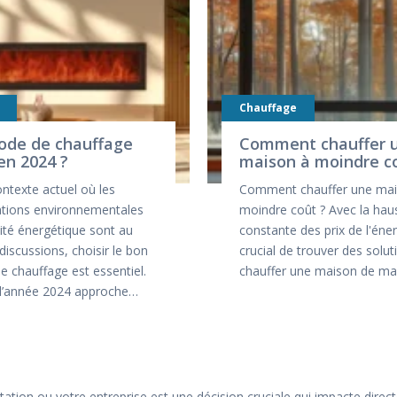
Chauffage
ode de chauffage
Comment chauffer 
 en 2024 ?
maison à moindre c
ntexte actuel où les
Comment chauffer une mai
tions environnementales
moindre coût ? Avec la hau
acité énergétique sont au
constante des prix de l'énerg
iscussions, choisir le bon
crucial de trouver des solu
 chauffage est essentiel.
chauffer une maison de m
 l’année 2024 approche…
tation ou votre entreprise est une décision cruciale qui impacte direc