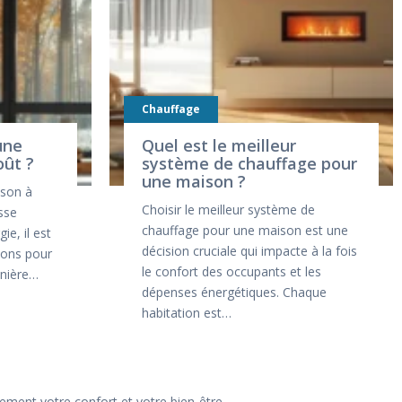
Chauffage
une
Quel est le meilleur
oût ?
système de chauffage pour
une maison ?
son à
Choisir le meilleur système de
sse
chauffage pour une maison est une
ie, il est
décision cruciale qui impacte à la fois
tions pour
le confort des occupants et les
anière…
dépenses énergétiques. Chaque
habitation est…
tement votre confort et votre bien-être