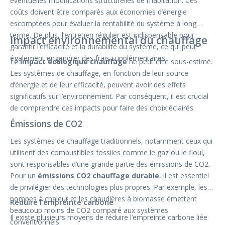
éventuelles modifications structurelles de l’habitation. Ces
coûts doivent être comparés aux économies d’énergie
escomptées pour évaluer la rentabilité du système à long
terme. De plus, l’entretien régulier est indispensable pour
Impact environnemental du chauffage
garantir l’efficacité et la durabilité du système, ce qui peut
également engendrer des frais supplémentaires.
Le
impact écologique chauffage
ne peut être sous-estimé.
Les systèmes de chauffage, en fonction de leur source
d’énergie et de leur efficacité, peuvent avoir des effets
significatifs sur l’environnement. Par conséquent, il est crucial
de comprendre ces impacts pour faire des choix éclairés.
Émissions de CO2
Les systèmes de chauffage traditionnels, notamment ceux qui
utilisent des combustibles fossiles comme le gaz ou le fioul,
sont responsables d’une grande partie des émissions de CO2.
Pour un
émissions CO2 chauffage durable
, il est essentiel
de privilégier des technologies plus propres. Par exemple, les
pompes à chaleur et les chaudières à biomasse émettent
Réduire l’empreinte carbone
beaucoup moins de CO2 comparé aux systèmes
Il existe plusieurs moyens de réduire l’empreinte carbone liée
conventionnels.