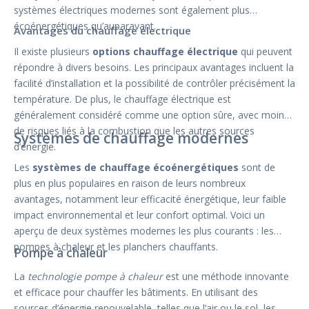
systèmes électriques modernes sont également plus
écoénergétiques qu’auparavant.
Avantages du chauffage électrique
Il existe plusieurs
options chauffage électrique
qui peuvent
répondre à divers besoins. Les principaux avantages incluent la
facilité d’installation et la possibilité de contrôler précisément la
température. De plus, le chauffage électrique est
généralement considéré comme une option sûre, avec moins
de risques liés à la combustion que les autres sources
Systèmes de chauffage modernes
d’énergie.
Les
systèmes de chauffage écoénergétiques
sont de
plus en plus populaires en raison de leurs nombreux
avantages, notamment leur efficacité énergétique, leur faible
impact environnemental et leur confort optimal. Voici un
aperçu de deux systèmes modernes les plus courants : les
pompes à chaleur et les planchers chauffants.
Pompe à chaleur
La
technologie pompe à chaleur
est une méthode innovante
et efficace pour chauffer les bâtiments. En utilisant des
sources d’énergie renouvelable, telles que l’air ou le sol, les