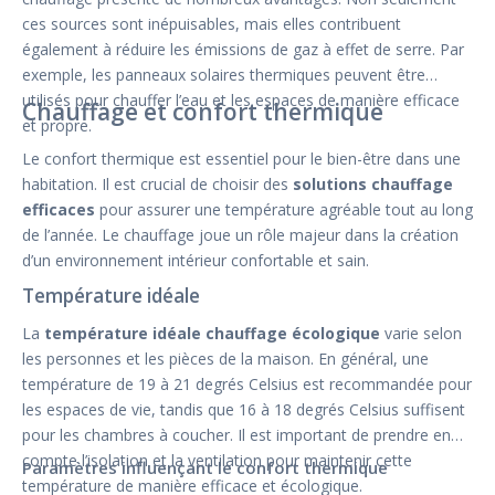
ces sources sont inépuisables, mais elles contribuent
également à réduire les émissions de gaz à effet de serre. Par
exemple, les panneaux solaires thermiques peuvent être
utilisés pour chauffer l’eau et les espaces de manière efficace
Chauffage et confort thermique
et propre.
Le confort thermique est essentiel pour le bien-être dans une
habitation. Il est crucial de choisir des
solutions chauffage
efficaces
pour assurer une température agréable tout au long
de l’année. Le chauffage joue un rôle majeur dans la création
d’un environnement intérieur confortable et sain.
Température idéale
La
température idéale chauffage écologique
varie selon
les personnes et les pièces de la maison. En général, une
température de 19 à 21 degrés Celsius est recommandée pour
les espaces de vie, tandis que 16 à 18 degrés Celsius suffisent
pour les chambres à coucher. Il est important de prendre en
compte l’isolation et la ventilation pour maintenir cette
Paramètres influençant le confort thermique
température de manière efficace et écologique.