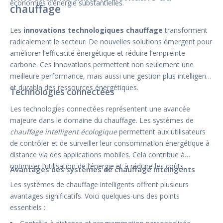
économies d’énergie substantielles.
chauffage
Les
innovations technologiques chauffage
transforment
radicalement le secteur. De nouvelles solutions émergent pour
améliorer l’efficacité énergétique et réduire l’empreinte
carbone. Ces innovations permettent non seulement une
meilleure performance, mais aussi une gestion plus intelligente
et durable des ressources énergétiques.
Technologies connectées
Les technologies connectées représentent une avancée
majeure dans le domaine du chauffage. Les systèmes de
chauffage intelligent écologique
permettent aux utilisateurs
de contrôler et de surveiller leur consommation énergétique à
distance via des applications mobiles. Cela contribue à
optimiser l’utilisation de l’énergie et à réduire les coûts.
Avantages des systèmes de chauffage intelligents
Les systèmes de chauffage intelligents offrent plusieurs
avantages significatifs. Voici quelques-uns des points
essentiels :