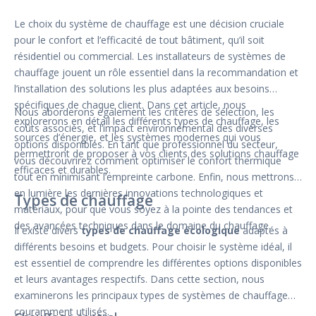
Le choix du système de chauffage est une décision cruciale
pour le confort et l’efficacité de tout bâtiment, qu’il soit
résidentiel ou commercial. Les installateurs de systèmes de
chauffage jouent un rôle essentiel dans la recommandation et
l’installation des solutions les plus adaptées aux besoins
spécifiques de chaque client. Dans cet article, nous
Nous aborderons également les critères de sélection, les
explorerons en détail les différents types de chauffage, les
coûts associés, et l’impact environnemental des diverses
sources d’énergie, et les systèmes modernes qui vous
options disponibles. En tant que professionnel du secteur,
permettront de proposer à vos clients des solutions chauffage
vous découvrirez comment optimiser le confort thermique
efficaces et durables.
tout en minimisant l’empreinte carbone. Enfin, nous mettrons
en lumière les dernières innovations technologiques et
Types de chauffage
matériaux, pour que vous soyez à la pointe des tendances et
des avancées techniques dans le domaine du chauffage.
Il existe divers
types de chauffage écologique
adaptés à
différents besoins et budgets. Pour choisir le système idéal, il
est essentiel de comprendre les différentes options disponibles
et leurs avantages respectifs. Dans cette section, nous
examinerons les principaux types de systèmes de chauffage
couramment utilisés.