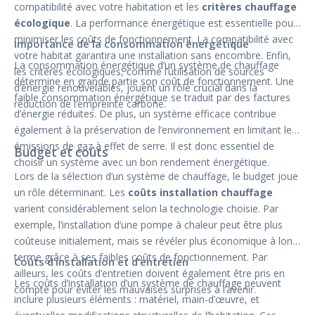
compatibilité avec votre habitation et les
critères chauffage
écologique
. La performance énergétique est essentielle pour
minimiser les coûts de fonctionnement. La compatibilité avec
Importance de la consommation énergétique
votre habitat garantira une installation sans encombre. Enfin,
La consommation énergétique d’un système de chauffage
les critères écologiques, comme l’utilisation de sources
détermine en grande partie son coût de fonctionnement. Une
d’énergie renouvelables, jouent un rôle crucial dans la
faible consommation énergétique se traduit par des factures
réduction de l’empreinte carbone.
d’énergie réduites. De plus, un système efficace contribue
également à la préservation de l’environnement en limitant les
émissions de gaz à effet de serre. Il est donc essentiel de
Budget et coûts
choisir un système avec un bon rendement énergétique.
Lors de la sélection d’un système de chauffage, le budget joue
un rôle déterminant. Les
coûts installation chauffage
varient considérablement selon la technologie choisie. Par
exemple, l’installation d’une pompe à chaleur peut être plus
coûteuse initialement, mais se révéler plus économique à long
terme grâce à ses faibles coûts de fonctionnement. Par
Coûts d’installation et d’entretien
ailleurs, les coûts d’entretien doivent également être pris en
Les coûts d’installation d’un système de chauffage peuvent
compte pour éviter les mauvaises surprises à l’avenir.
inclure plusieurs éléments : matériel, main-d’œuvre, et