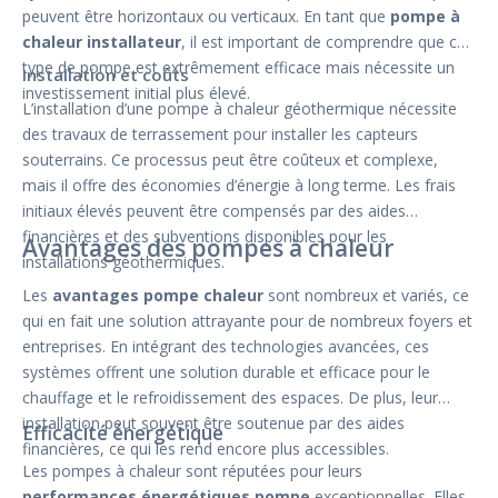
peuvent être horizontaux ou verticaux. En tant que
pompe à
chaleur installateur
, il est important de comprendre que ce
type de pompe est extrêmement efficace mais nécessite un
Installation et coûts
investissement initial plus élevé.
L’installation d’une pompe à chaleur géothermique nécessite
des travaux de terrassement pour installer les capteurs
souterrains. Ce processus peut être coûteux et complexe,
mais il offre des économies d’énergie à long terme. Les frais
initiaux élevés peuvent être compensés par des aides
financières et des subventions disponibles pour les
Avantages des pompes à chaleur
installations géothermiques.
Les
avantages pompe chaleur
sont nombreux et variés, ce
qui en fait une solution attrayante pour de nombreux foyers et
entreprises. En intégrant des technologies avancées, ces
systèmes offrent une solution durable et efficace pour le
chauffage et le refroidissement des espaces. De plus, leur
installation peut souvent être soutenue par des aides
Efficacité énergétique
financières, ce qui les rend encore plus accessibles.
Les pompes à chaleur sont réputées pour leurs
performances énergétiques pompe
exceptionnelles. Elles