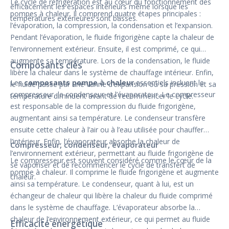
Le cycle de réfrigération est au cœur du fonctionnement des
efficacement les espaces intérieurs même lorsque les
pompes à chaleur. Il comprend quatre étapes principales :
températures extérieures sont basses.
l’évaporation, la compression, la condensation et l’expansion.
Pendant l’évaporation, le fluide frigorigène capte la chaleur de
l’environnement extérieur. Ensuite, il est comprimé, ce qui
augmente sa température. Lors de la condensation, le fluide
Composants clés
libère la chaleur dans le système de chauffage intérieur. Enfin,
Les
composants pompe à chaleur
essentiels incluent le
le fluide passe par une vanne d’expansion où sa pression et sa
compresseur, le condenseur et l’évaporateur. Le compresseur
température diminuent avant de recommencer le cycle.
est responsable de la compression du fluide frigorigène,
augmentant ainsi sa température. Le condenseur transfère
ensuite cette chaleur à l’air ou à l’eau utilisée pour chauffer
l’intérieur. Enfin, l’évaporateur absorbe la chaleur de
Compresseur, condenseur, évaporateur
l’environnement extérieur, permettant au fluide frigorigène de
Le compresseur est souvent considéré comme le cœur de la
se vaporiser et de recommencer le cycle de transfert de
pompe à chaleur. Il comprime le fluide frigorigène et augmente
chaleur.
ainsi sa température. Le condenseur, quant à lui, est un
échangeur de chaleur qui libère la chaleur du fluide comprimé
dans le système de chauffage. L’évaporateur absorbe la
chaleur de l’environnement extérieur, ce qui permet au fluide
Efficacité énergétique