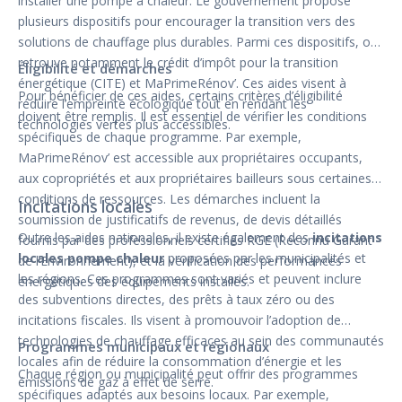
installer une pompe à chaleur. Le gouvernement propose
plusieurs dispositifs pour encourager la transition vers des
solutions de chauffage plus durables. Parmi ces dispositifs, on
retrouve notamment le crédit d’impôt pour la transition
Éligibilité et démarches
énergétique (CITE) et MaPrimeRénov’. Ces aides visent à
Pour bénéficier de ces aides, certains critères d’éligibilité
réduire l’empreinte écologique tout en rendant les
doivent être remplis. Il est essentiel de vérifier les conditions
technologies vertes plus accessibles.
spécifiques de chaque programme. Par exemple,
MaPrimeRénov’ est accessible aux propriétaires occupants,
aux copropriétés et aux propriétaires bailleurs sous certaines
conditions de ressources. Les démarches incluent la
Incitations locales
soumission de justificatifs de revenus, de devis détaillés
Outre les aides nationales, il existe également des
incitations
fournis par des professionnels certifiés RGE (Reconnu Garant
locales pompe chaleur
proposées par les municipalités et
de l’Environnement), et la vérification des performances
les régions. Ces programmes sont variés et peuvent inclure
énergétiques des équipements installés.
des subventions directes, des prêts à taux zéro ou des
incitations fiscales. Ils visent à promouvoir l’adoption de
technologies de chauffage efficaces au sein des communautés
Programmes municipaux et régionaux
locales afin de réduire la consommation d’énergie et les
Chaque région ou municipalité peut offrir des programmes
émissions de gaz à effet de serre.
spécifiques adaptés aux besoins locaux. Par exemple,