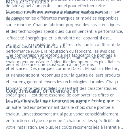
Marque et modèle
de faire appel à un professionnel pour effectuer cette
Choisir la
meilleure pompe à chaleur écologique
implique
évaluation afin d’assurer une installation adaptée à vos
de comparer les différentes marques et modèles disponibles
besoins.
sur le marché. Chaque fabricant propose des caractéristiques
et des technologies spécifiques qui influencent la performance,
l’efficacité énergétique et la durabilité de l’appareil. Il est
important de considérer des critères tels que le coefficient de
Comparaison des fabricants
performance (COP), la réputation du fabricant, les avis des
Une comparaison approfondie des fabricants de pompes à
utilisateurs et les garanties offertes. Faire un choix éclairé
chaleur peut vous aider à identifier les options les plus fiables
permet d’assurer une satisfaction à long terme.
et efficaces. Des marques comme Daikin, Mitsubishi Electric,
et Panasonic sont reconnues pour la qualité de leurs produits
et leur engagement envers les technologies durables. Chaque
fabricant offre des modèles présentant des caractéristiques
Coût d’installation et entretien
spécifiques, il est donc essentiel de comparer les offres en
Le coût d’
installation et entretien pompe écologique
est
fonction de vos besoins et de votre budget.
un autre facteur déterminant dans le choix d’une pompe à
chaleur. L’investissement initial peut varier considérablement
en fonction du type de pompe à chaleur et des spécificités de
votre installation. De plus, les coûts récurrents liés à l’entretien