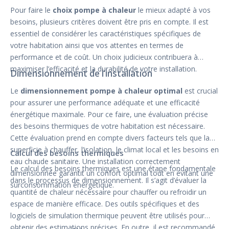
Pour faire le
choix pompe à chaleur
le mieux adapté à vos
besoins, plusieurs critères doivent être pris en compte. Il est
essentiel de considérer les caractéristiques spécifiques de
votre habitation ainsi que vos attentes en termes de
performance et de coût. Un choix judicieux contribuera à
maximiser l’efficacité et la durabilité de votre installation.
Dimensionnement de l’installation
Le
dimensionnement pompe à chaleur optimal
est crucial
pour assurer une performance adéquate et une efficacité
énergétique maximale. Pour ce faire, une évaluation précise
des besoins thermiques de votre habitation est nécessaire.
Cette évaluation prend en compte divers facteurs tels que la
superficie à chauffer, l’isolation, le climat local et les besoins en
Calcul des besoins thermiques
eau chaude sanitaire. Une installation correctement
Le calcul des besoins thermiques est une étape fondamentale
dimensionnée garantit un confort optimal tout en évitant une
dans le processus de dimensionnement. Il s’agit d’évaluer la
surconsommation énergétique.
quantité de chaleur nécessaire pour chauffer ou refroidir un
espace de manière efficace. Des outils spécifiques et des
logiciels de simulation thermique peuvent être utilisés pour
obtenir des estimations précises. En outre, il est recommandé