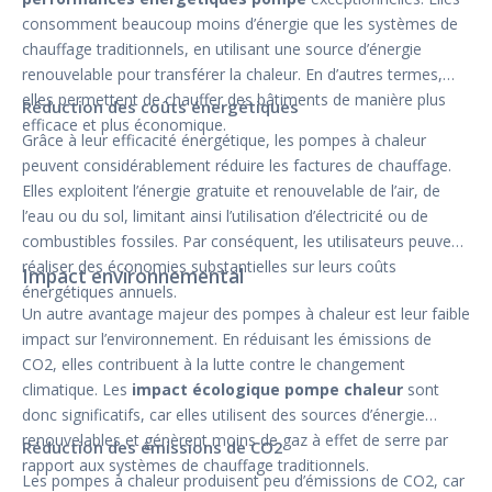
consomment beaucoup moins d’énergie que les systèmes de
chauffage traditionnels, en utilisant une source d’énergie
renouvelable pour transférer la chaleur. En d’autres termes,
elles permettent de chauffer des bâtiments de manière plus
Réduction des coûts énergétiques
efficace et plus économique.
Grâce à leur efficacité énergétique, les pompes à chaleur
peuvent considérablement réduire les factures de chauffage.
Elles exploitent l’énergie gratuite et renouvelable de l’air, de
l’eau ou du sol, limitant ainsi l’utilisation d’électricité ou de
combustibles fossiles. Par conséquent, les utilisateurs peuvent
réaliser des économies substantielles sur leurs coûts
Impact environnemental
énergétiques annuels.
Un autre avantage majeur des pompes à chaleur est leur faible
impact sur l’environnement. En réduisant les émissions de
CO2, elles contribuent à la lutte contre le changement
climatique. Les
impact écologique pompe chaleur
sont
donc significatifs, car elles utilisent des sources d’énergie
renouvelables et génèrent moins de gaz à effet de serre par
Réduction des émissions de CO2
rapport aux systèmes de chauffage traditionnels.
Les pompes à chaleur produisent peu d’émissions de CO2, car