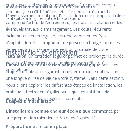
et aux éventuelles réparations doivent être pris en compte.
Investissement initial et coûts récurrents
Une analyse coût-bénéfice détaillée permet d’évaluer la
L’investissement initial pour l’installation d’une pompe à chaleur
rentabilité à long terme de l’installation.
comprend l’achat de l’équipement, les frais d’installation et les
éventuels travaux d’aménagement. Les coûts récurrents
incluent l’entretien régulier, les réparations et les frais
d’exploitation. Il est important de prévoir un budget pour ces
dépenses afin d’assurer une gestion optimale de votre
Installation et entretien
installation. Un entretien régulier permet de prolonger la durée
de vie de l’équipement et de maintenir son efficacité
L’
installation et entretien pompe écologique
sont des
énergétique.
étapes cruciales pour garantir une performance optimale et
une longue durée de vie de votre système. Dans cette section,
nous allons explorer les différentes étapes de l’installation, les
pratiques d’entretien régulier, ainsi que les solutions de
dépannage pour les problèmes courants.
Étapes d’installation
L’
installation pompe chaleur écologique
commence par
une préparation minutieuse. Voici les étapes clés :
Préparation et mise en place