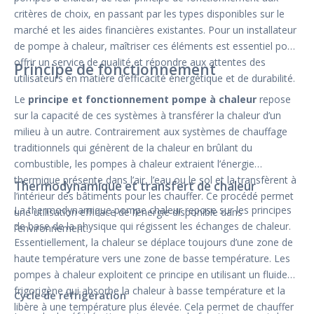
critères de choix, en passant par les types disponibles sur le
marché et les aides financières existantes. Pour un installateur
de pompe à chaleur, maîtriser ces éléments est essentiel pour
offrir un service de qualité et répondre aux attentes des
Principe de fonctionnement
utilisateurs en matière d’efficacité énergétique et de durabilité.
Le
principe et fonctionnement pompe à chaleur
repose
sur la capacité de ces systèmes à transférer la chaleur d’un
milieu à un autre. Contrairement aux systèmes de chauffage
traditionnels qui génèrent de la chaleur en brûlant du
combustible, les pompes à chaleur extraient l’énergie
thermique présente dans l’air, l’eau ou le sol et la transfèrent à
Thermodynamique et transfert de chaleur
l’intérieur des bâtiments pour les chauffer. Ce procédé permet
La thermodynamique pompe chaleur repose sur les principes
une utilisation efficace de l’énergie disponible dans
de base de la physique qui régissent les échanges de chaleur.
l’environnement.
Essentiellement, la chaleur se déplace toujours d’une zone de
haute température vers une zone de basse température. Les
pompes à chaleur exploitent ce principe en utilisant un fluide
frigorigène qui absorbe la chaleur à basse température et la
Cycle de réfrigération
libère à une température plus élevée. Cela permet de chauffer