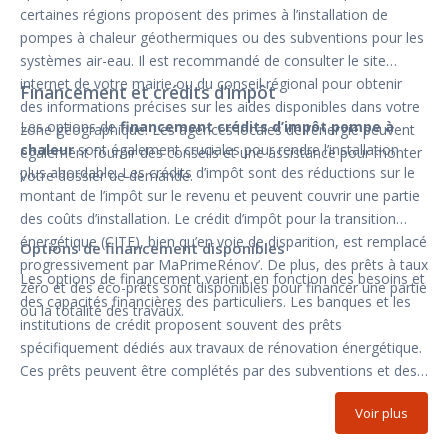
certaines régions proposent des primes à l’installation de
pompes à chaleur géothermiques ou des subventions pour les
systèmes air-eau. Il est recommandé de consulter le site
internet de votre mairie ou du conseil régional pour obtenir
Financement et crédits d’impôt
des informations précises sur les aides disponibles dans votre
Les options de
financement crédits d’impôt pompe à
zone géographique. Les agences locales de l’énergie peuvent
chaleur
sont également cruciales pour rendre l’installation
également fournir des conseils et une assistance pour monter
plus abordable. Les crédits d’impôt sont des réductions sur le
votre dossier de demande.
montant de l’impôt sur le revenu et peuvent couvrir une partie
des coûts d’installation. Le crédit d’impôt pour la transition
énergétique (CITE), bien qu’en voie de disparition, est remplacé
Options de financement disponibles
progressivement par MaPrimeRénov’. De plus, des prêts à taux
Les options de financement varient en fonction des besoins et
zéro et des éco-prêts sont disponibles pour financer une partie
des capacités financières des particuliers. Les banques et les
ou la totalité des travaux.
institutions de crédit proposent souvent des prêts
spécifiquement dédiés aux travaux de rénovation énergétique.
Ces prêts peuvent être complétés par des subventions et des
aides locales, permettant ainsi de réduire le montant emprunté
Voir plus
et donc le coût total du projet. Il est conseillé de comparer les
différentes options disponibles et de consulter un conseiller