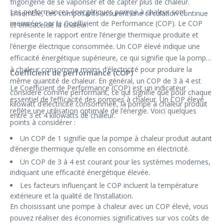
frigorigène de se vaporiser et de capter plus de chaleur.
Les performances énergétiques pompe à chaleur sont
Ensemble, ces composants assurent une circulation continue
mesurées par le Coefficient de Performance (COP). Le COP
et efficace de la chaleur.
représente le rapport entre l’énergie thermique produite et
l’énergie électrique consommée. Un COP élevé indique une
efficacité énergétique supérieure, ce qui signifie que la pompe
à chaleur consomme moins d’électricité pour produire la
Coefficient de performance (COP)
même quantité de chaleur. En général, un COP de 3 à 4 est
Le Coefficient de Performance (COP) est un indicateur
considéré comme performant, ce qui signifie que pour chaque
essentiel de l’efficacité des pompes à chaleur. Un COP élevé
kilowatt d’électricité consommée, la pompe à chaleur produit
reflète une utilisation optimale de l’énergie. Voici quelques
entre 3 et 4 kilowatts de chaleur.
points à considérer :
Un COP de 1 signifie que la pompe à chaleur produit autant
d’énergie thermique qu’elle en consomme en électricité.
Un COP de 3 à 4 est courant pour les systèmes modernes,
indiquant une efficacité énergétique élevée.
Les facteurs influençant le COP incluent la température
extérieure et la qualité de l’installation.
En choisissant une pompe à chaleur avec un COP élevé, vous
pouvez réaliser des économies significatives sur vos coûts de