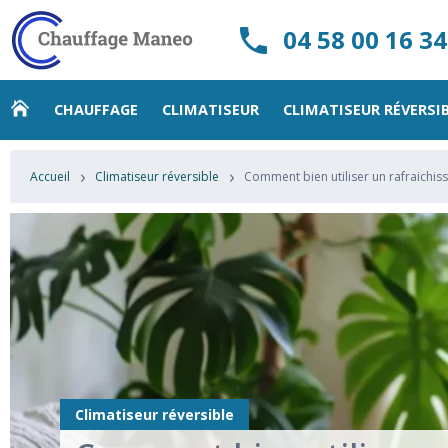
04 58 00 16 34
CHAUFFAGE
CLIMATISEUR
CLIMATISEUR RÉVERSI
›
›
Accueil
Climatiseur réversible
Comment bien utiliser un rafraichisse
Climatiseur réversible