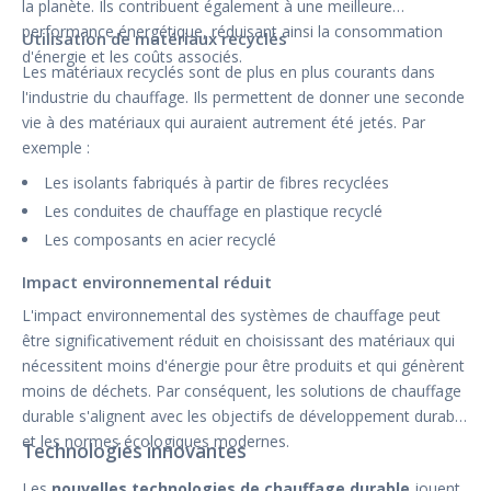
la planète. Ils contribuent également à une meilleure
performance énergétique, réduisant ainsi la consommation
Utilisation de matériaux recyclés
d'énergie et les coûts associés.
Les matériaux recyclés sont de plus en plus courants dans
l'industrie du chauffage. Ils permettent de donner une seconde
vie à des matériaux qui auraient autrement été jetés. Par
exemple :
Les isolants fabriqués à partir de fibres recyclées
Les conduites de chauffage en plastique recyclé
Les composants en acier recyclé
Impact environnemental réduit
L'impact environnemental des systèmes de chauffage peut
être significativement réduit en choisissant des matériaux qui
nécessitent moins d'énergie pour être produits et qui génèrent
moins de déchets. Par conséquent, les solutions de chauffage
durable s'alignent avec les objectifs de développement durable
et les normes écologiques modernes.
Technologies innovantes
Les
nouvelles technologies de chauffage durable
jouent