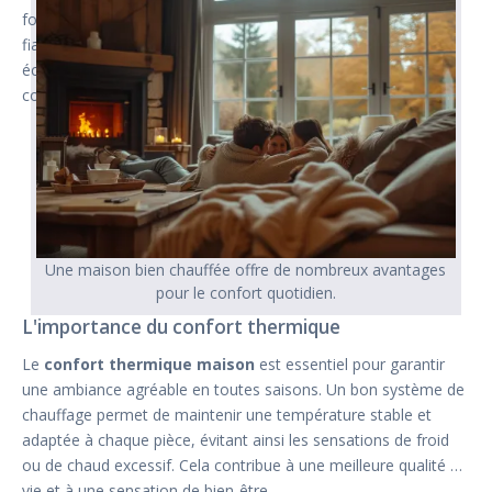
foyer. Notre objectif est de vous fournir des informations
fiables et pratiques pour vous aider à prendre des décisions
éclairées concernant votre chauffage domestique, tout en
contribuant à la protection de l'environnement.
Une maison bien chauffée offre de nombreux avantages
pour le confort quotidien.
L'importance du confort thermique
Le
confort thermique maison
est essentiel pour garantir
une ambiance agréable en toutes saisons. Un bon système de
chauffage permet de maintenir une température stable et
adaptée à chaque pièce, évitant ainsi les sensations de froid
ou de chaud excessif. Cela contribue à une meilleure qualité de
vie et à une sensation de bien-être.