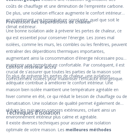
coûts de chauffage et une diminution de l'empreinte carbone.
De plus, une isolation efficace augmente le confort intérieur
en maintenant une température constante, quel que soit le
Prévention des déperditions de chaleur
climat extérieur.
Une bonne isolation aide à prévenir les pertes de chaleur, ce
qui est essentiel pour conserver l'énergie. Les zones mal
isolées, comme les murs, les combles ou les fenêtres, peuvent
entraîner des déperditions thermiques importantes,
augmentant ainsi la consommation d'énergie nécessaire pour
maintenir une température confortable. Par conséquent, il est
Confort intérieur accru
crucial de s'assurer que toutes les parties de la maison sont
En plus de prévenir les pertes de chaleur, une isolation
correctement isolées pour maximiser l'efficacité énergétique.
adéquate contribue à améliorer le confort intérieur. Une
maison bien isolée maintient une température agréable en
hiver comme en été, ce qui réduit le besoin de chauffage ou de
climatisation. Une isolation de qualité permet également de
réduire les nuisances sonores extérieures, créant ainsi un
Techniques d'isolation
environnement intérieur plus calme et agréable.
Il existe diverses techniques pour assurer une isolation
optimale de votre maison. Les
meilleures méthodes