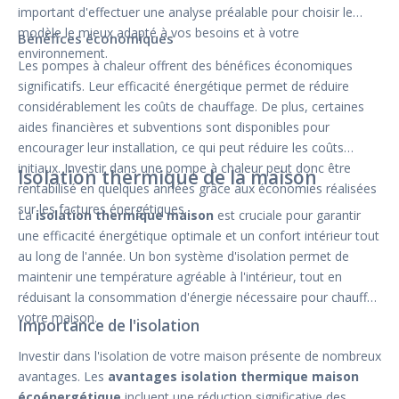
important d'effectuer une analyse préalable pour choisir le
modèle le mieux adapté à vos besoins et à votre
Bénéfices économiques
environnement.
Les pompes à chaleur offrent des bénéfices économiques
significatifs. Leur efficacité énergétique permet de réduire
considérablement les coûts de chauffage. De plus, certaines
aides financières et subventions sont disponibles pour
encourager leur installation, ce qui peut réduire les coûts
initiaux. Investir dans une pompe à chaleur peut donc être
Isolation thermique de la maison
rentabilisé en quelques années grâce aux économies réalisées
sur les factures énergétiques.
La
isolation thermique maison
est cruciale pour garantir
une efficacité énergétique optimale et un confort intérieur tout
au long de l'année. Un bon système d'isolation permet de
maintenir une température agréable à l'intérieur, tout en
réduisant la consommation d'énergie nécessaire pour chauffer
votre maison.
Importance de l'isolation
Investir dans l'isolation de votre maison présente de nombreux
avantages. Les
avantages isolation thermique maison
écoénergétique
incluent une réduction significative des