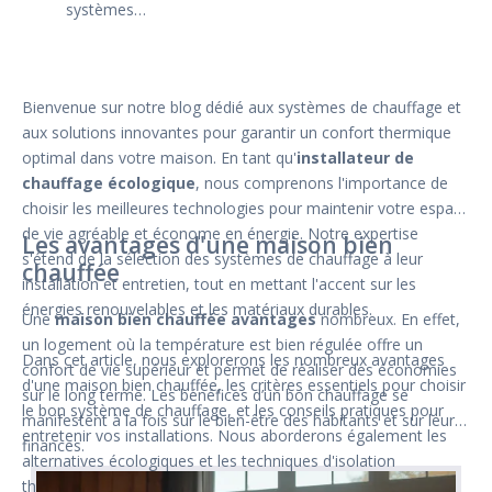
systèmes…
Bienvenue sur notre blog dédié aux systèmes de chauffage et
aux solutions innovantes pour garantir un confort thermique
optimal dans votre maison. En tant qu'
installateur de
chauffage écologique
, nous comprenons l'importance de
choisir les meilleures technologies pour maintenir votre espace
de vie agréable et économe en énergie. Notre expertise
Les avantages d'une maison bien
s'étend de la sélection des systèmes de chauffage à leur
chauffée
installation et entretien, tout en mettant l'accent sur les
énergies renouvelables et les matériaux durables.
Une
maison bien chauffée avantages
nombreux. En effet,
un logement où la température est bien régulée offre un
Dans cet article, nous explorerons les nombreux avantages
confort de vie supérieur et permet de réaliser des économies
d'une maison bien chauffée, les critères essentiels pour choisir
sur le long terme. Les bénéfices d’un bon chauffage se
le bon système de chauffage, et les conseils pratiques pour
manifestent à la fois sur le bien-être des habitants et sur leurs
entretenir vos installations. Nous aborderons également les
finances.
alternatives écologiques et les techniques d'isolation
thermique pour maximiser l'efficacité énergétique de votre